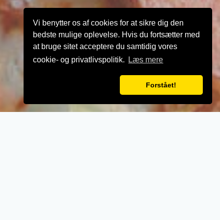
Vi benytter os af cookies for at sikre dig den
bedste mulige oplevelse. Hvis du fortsætter med
at bruge sitet acceptere du samtidig vores
cookie- og privatlivspolitik.
Læs mere
Forstået!
VELKOMMEN TIL
Antep Pizza
- Når vi laver mad til vores kunder, lægger vi
vægt på kvalitet, service og renlighed.
- Stort udvalg i lækre oplevelser for ganen.